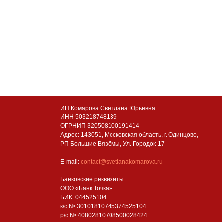
ИП Комарова Светлана Юрьевна
ИНН 503218748139
ОГРНИП 320508100191414
Адрес: 143051, Московская область, г. Одинцово,
РП Большие Вязёмы, Ул. Городок-17
E-mail:
contact@svetlanakomarova.ru
Банковские реквизиты:
ООО «Банк Точка»
БИК: 044525104
к/с № 30101810745374525104
р/с № 40802810708500028424