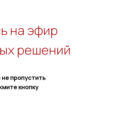
ь на эфир
ных решений
 не пропустить
жмите кнопку