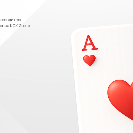
уководитель
ения КСК Group