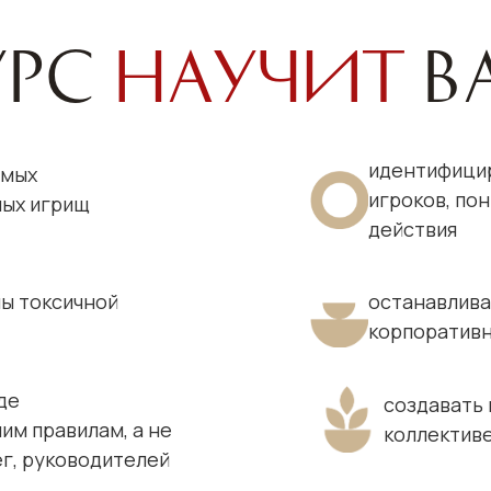
урс
научит
в
идентифицир
амых
игроков, по
ных игрищ
действия
лы токсичной
останавлива
корпоратив
де
создавать 
им правилам, а не
коллектив
ег, руководителей