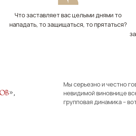
Что заставляет вас целыми днями то
,
нападать, то защищаться, то прятаться?
з
Мы серьезно и честно го
гов
»,
невидимой виновнице все
групповая динамика – во