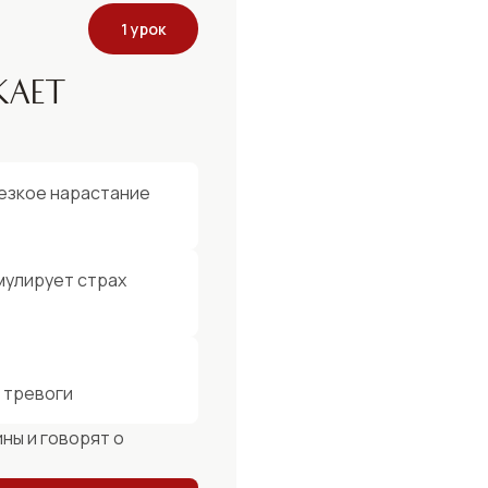
1 урок
кает
езкое нарастание
мулирует страх
 тревоги
ны и говорят о