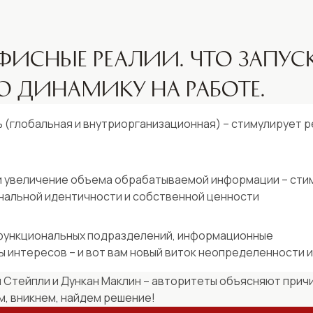
фисные реалии. Что запус
ю динамику на работе.
(глобальная и внутриорганизационная) – стимулирует р
и увеличение объема обрабатываемой информации – сти
нальной идентичности и собственной ценности
функциональных подразделений, информационные
ы интересов – и вот вам новый виток неопределенности и
 Стейпли и Дункан Маклин – авторитеты объясняют причи
, вникнем, найдем решение!