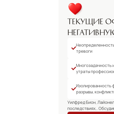
Текущие о
негативну
Неопределенность 
тревоги
Многозадачность 
утраты профессио
Изолированность 
разрывы, конфликт
Уилфред Бион, Лайонел
последствиях… Обсудим