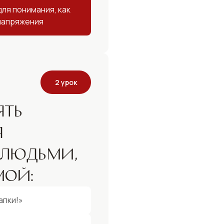
для понимания, как
напряжения
2 урок
ять
я
 людьми,
мой:
апки!»