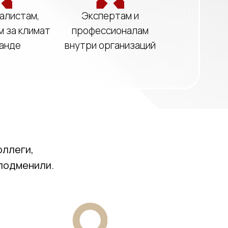
алистам,
Экспертам и
 за климат
профессионалам
манде
внутри организаций
оллеги,
 подменили.