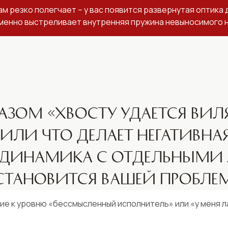
ам резко полегчает – у вас появится развернутая оптика 
менно выстреливает внутренняя пружина невыносимого 
азом «хвосту удается вил
Или что делает негативна
 динамика с отдельными
 становится вашей пробле
ие к уровню «бессмысленный исполнитель» или «у меня л