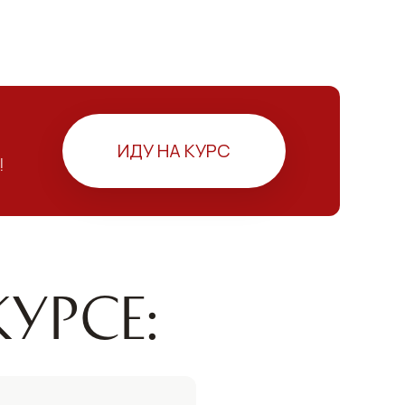
ИДУ НА КУРС
!
урсе: