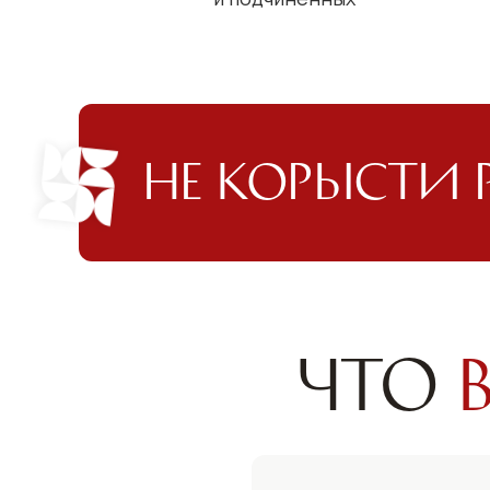
Не корысти 
Что