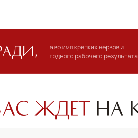
а во имя крепких нервов и
ради,
годного рабочего результата
вас ждет
на к