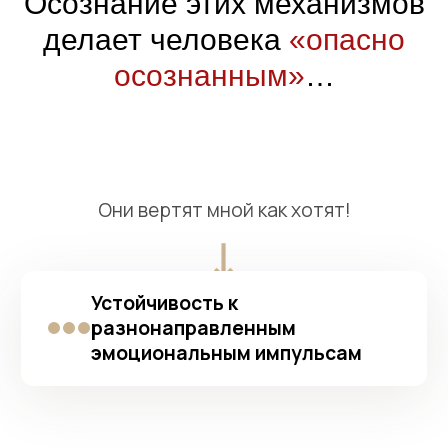
Осознание этих механизмов
делает человека
«опасно
Они вертят мной как хотят!
осознанным»
…
Устойчивость к
разнонаправленным
эмоциональным импульсам
Я постоянно нахожусь в плену чужих
ожиданий!