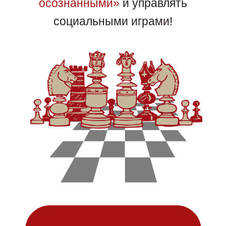
Если вы развиваетесь в карьере и
хотите не отставать от перемен,
заходите в Telegram-канал «Академия
Benedictum»
Там — всё по делу: о свежих трендах,
востребованных навыках и полезных
компетенциях, которые помогают расти,
развиваться и не теряться в мире, где всё
меняется каждый день.