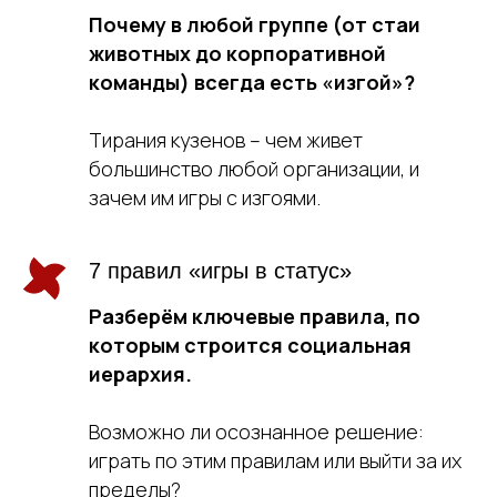
Почему в любой группе (от стаи
животных до корпоративной
команды) всегда есть «изгой»?
Тирания кузенов – чем живет
большинство любой организации, и
Почему это важно?
зачем им игры с изгоями.
7 правил «игры в статус»
В эпоху цифровизации и
гиперкоммуникации понимание
Разберём ключевые правила, по
которым строится социальная
механизмов социального взаимодействия
иерархия.
– это не просто интересно, а
жизненно
необходимо
. Эти знания помогут вам:
Возможно ли осознанное решение:
играть по этим правилам или выйти за их
пределы?