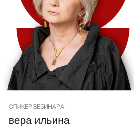
Руководитель практики развития
корпоративных компетенций консалтинговой
компании КСК Group.
Учредитель тренинговой компании «Система
координат».
Создатель курса «Школа публичного
поведения» для международных
фармкомпаний, а также курсов по развитию
управленческих компетенций руководителей.
Консультант собственников и руководителей
высшего звена в компаниях с самыми разными
бизнес-моделями и организационными
структурами.
Клиенты: КредитЕвропаБанк, Транснефть
Финанс, ЗарубежНефть-добыча Харьяга,
Хоффманн-Ля Рош Лтд., ОДК, Юнилин и другие.