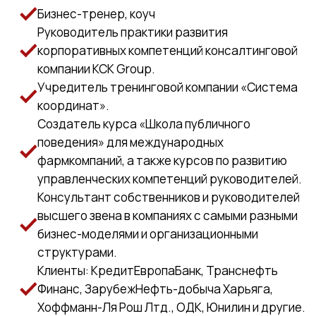
Вас ждёт интерактивная подача
материала, практические кейсы и
примеры, ответы на вопросы,
чек-лист с
типами ролей в команде и
рекомендациями для работы над
собой.
Узнайте, как стать
«опасно
осознанными»
и управлять
социальными играми!