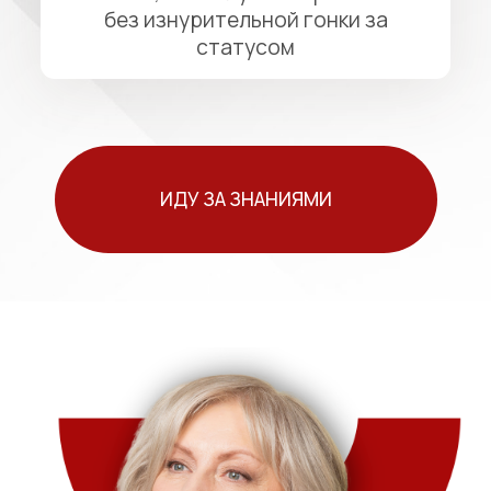
СПИКЕР ВЕБИНАРА
вера ильина
Бизнес-тренер, коуч