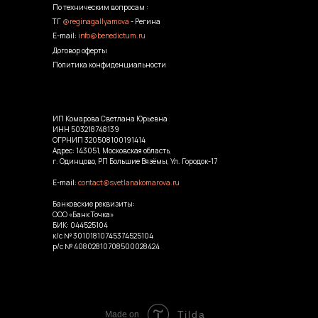
По техническим вопросам :
ТГ
@reginagallyamova
- Регина
E-mail:
info@benedictum.ru
Договор оферты
Политика конфиденциальности
ИП Комарова Светлана Юрьевна
ИНН 503218748139
ОГРНИП 320508100191414
Адрес: 143051, Московская область,
г. Одинцово, РП Большие Вязёмы, Ул. Городок-17
E-mail:
contact@svetlanakomarova.ru
Банковские реквизиты:
ООО «Банк Точка»
БИК: 044525104
к/с № 30101810745374525104
р/с № 40802810708500028424
Tilda
Made on