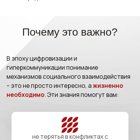
не терятья в конфликтах с
коллегами
выстраивать здоровые границы
достигать целей без ущерба для
себя