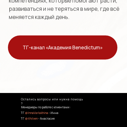
Остались вопросы или нужна помощь
?
Менеджеры по работе с клиентами :
ТГ
@InnaVarlakhina
- Инна
ТГ
@ithilven
- Анастасия