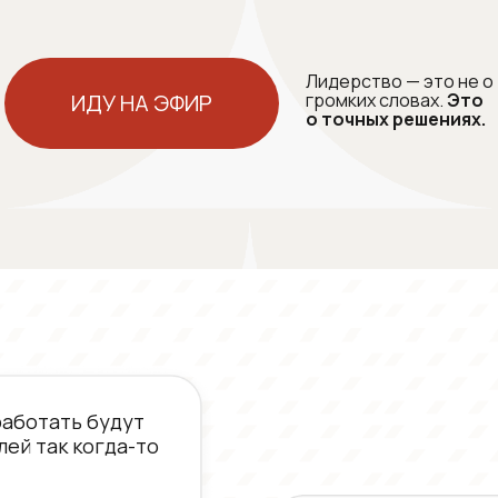
Лидерство — это не о
ИДУ НА ЭФИР
громких словах.
Это
о точных решениях.
работать будут
лей так когда-то