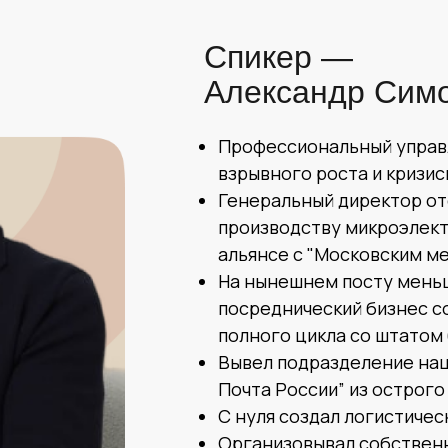
Спикер —
Александр Сим
Профессиональный управл
взрывного роста и кризис
Генеральный директор от
производству микроэлект
альянсе с "Московским м
На нынешнем посту меньш
посреднический бизнес со
полного цикла со штатом 
Вывел подразделение на
Почта России” из острого
С нуля создал логистичес
Организовывал собственн