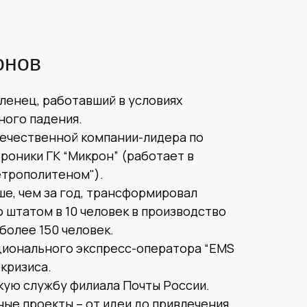
онов
енец, работавший в условиях
ного падения.
ечественной компании-лидера по
роники ГК “Микрон” (работает в
етрополитеном").
е, чем за год, трансформировал
 штатом в 10 человек в производство
более 150 человек.
ционального экспресс-оператора “EMS
 кризиса.
кую службу филиала Почты России.
ые проекты – от идеи до привлечения