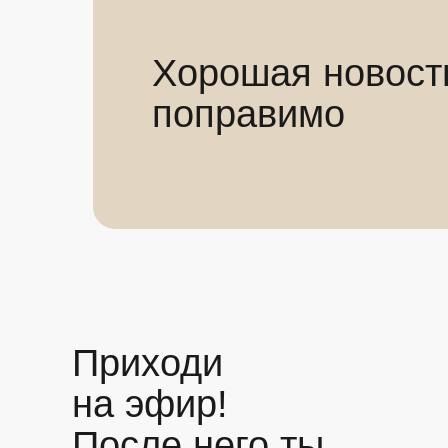
Хорошая новость
поправимо
Приходи
на эфир!
После него ты