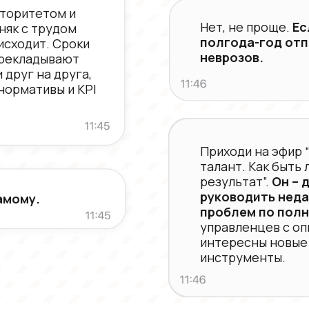
вторитетом и
Нет, не проще.
Ес
няк с трудом
полгода-год отп
исходит. Сроки
неврозов.
ерекладывают
 друг на друга,
нормативы и KPI
Приходи на эфир “
талант. Как быть
результат”.
Он – 
руководить неда
амому.
проблем по пол
управленцев с оп
интересны новые
инструменты.